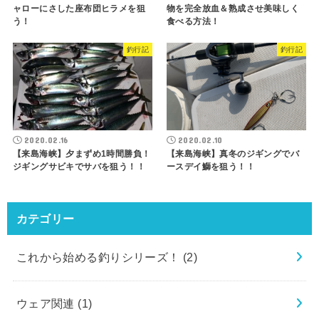
ャローにさした座布団ヒラメを狙
物を完全放血＆熟成させ美味しく
う！
食べる方法！
釣行記
釣行記
2020.02.16
2020.02.10
【来島海峡】夕まずめ1時間勝負！
【来島海峡】真冬のジギングでバ
ジギングサビキでサバを狙う！！
ースデイ鰤を狙う！！
カテゴリー
これから始める釣りシリーズ！
(2)
ウェア関連
(1)