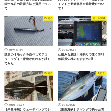
縦士免許の取得方法と費用につい
イントと新艇価格や維持費につい
て！
て！
釣行記
ボート関連
2019.12.04
2019.10.02
話題のオモックを自作してアコ
仕組みも解説！海釣りで使うGPS
ウ・マダイ・青物が釣れるか試し
魚群探知機のおすすめ3選！
てみた！
釣行記
釣行記
2020.06.27
2019.12.17
【来島海峡】ウェーディングでシ
【来島海峡】ジギングで釣った青