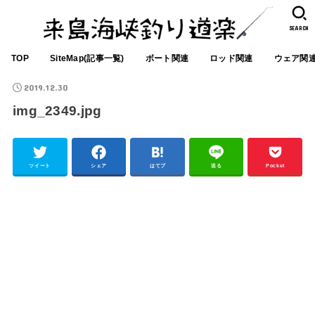
SEARCH
TOP
SiteMap(記事一覧)
ボート関連
ロッド関連
ウェア関
2019.12.30
img_2349.jpg
ツイート
シェア
はてブ
送る
Pocket