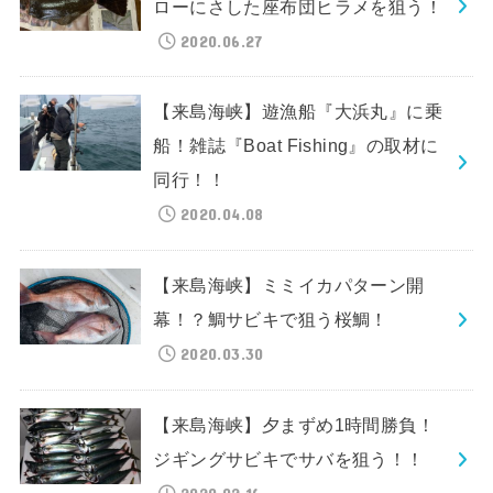
ローにさした座布団ヒラメを狙う！
2020.06.27
【来島海峡】遊漁船『大浜丸』に乗
船！雑誌『Boat Fishing』の取材に
同行！！
2020.04.08
【来島海峡】ミミイカパターン開
幕！？鯛サビキで狙う桜鯛！
2020.03.30
【来島海峡】夕まずめ1時間勝負！
ジギングサビキでサバを狙う！！