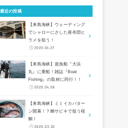
最近の投稿
【来島海峡】ウェーディング
でシャローにさした座布団ヒ
ラメを狙う！
2020.06.27
【来島海峡】遊漁船『大浜
丸』に乗船！雑誌『Boat
Fishing』の取材に同行！！
2020.04.08
【来島海峡】ミミイカパター
ン開幕！？鯛サビキで狙う桜
鯛！
2020.03.30