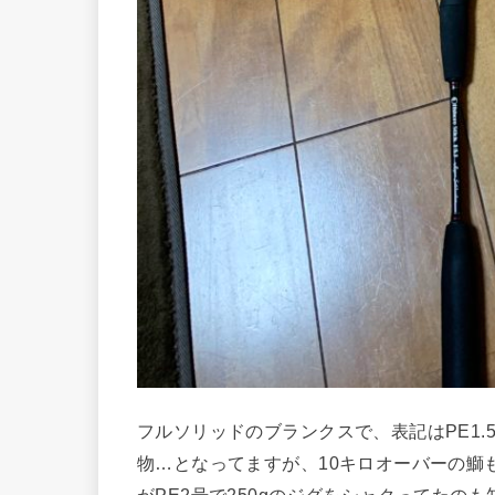
フルソリッドのブランクスで、表記はPE1.
物…となってますが、10キロオーバーの鰤
がPE2号で250gのジグをシャクってたの