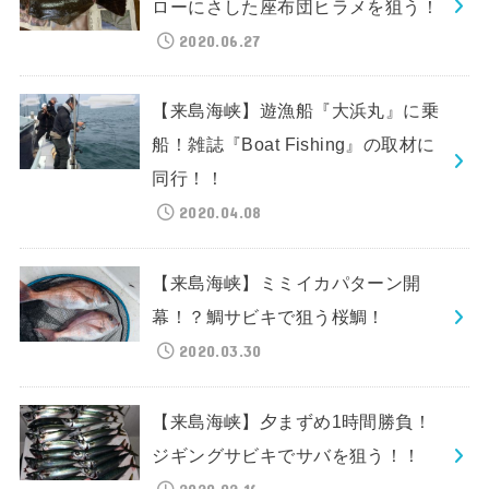
ローにさした座布団ヒラメを狙う！
2020.06.27
【来島海峡】遊漁船『大浜丸』に乗
船！雑誌『Boat Fishing』の取材に
同行！！
2020.04.08
【来島海峡】ミミイカパターン開
幕！？鯛サビキで狙う桜鯛！
2020.03.30
【来島海峡】夕まずめ1時間勝負！
ジギングサビキでサバを狙う！！