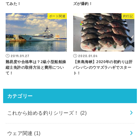
てみた！
ズが爆釣！
ボート関連
釣行記
2019.09.27
2020.01.04
難易度や合格率は？2級小型船舶操
【来島海峡】2020年の初釣りは肝
縦士免許の取得方法と費用につい
パンパンのウマズラハギでスター
て！
ト！
カテゴリー
これから始める釣りシリーズ！
(2)
ウェア関連
(1)