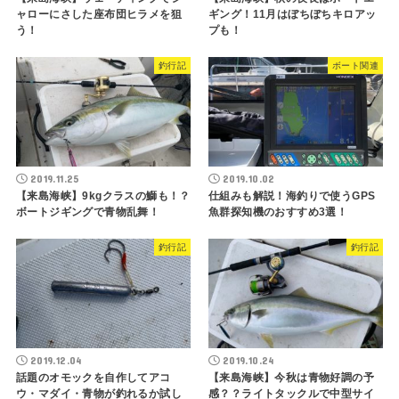
ャローにさした座布団ヒラメを狙
ギング！11月はぼちぼちキロアッ
う！
プも！
釣行記
ボート関連
2019.11.25
2019.10.02
【来島海峡】9kgクラスの鰤も！？
仕組みも解説！海釣りで使うGPS
ボートジギングで青物乱舞！
魚群探知機のおすすめ3選！
釣行記
釣行記
2019.12.04
2019.10.24
話題のオモックを自作してアコ
【来島海峡】今秋は青物好調の予
ウ・マダイ・青物が釣れるか試し
感？？ライトタックルで中型サイ