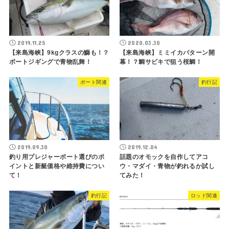
2019.11.25
2020.03.30
【来島海峡】9kgクラスの鰤も！？
【来島海峡】ミミイカパターン開
ボートジギングで青物乱舞！
幕！？鯛サビキで狙う桜鯛！
ボート関連
釣行記
2019.09.30
2019.12.04
釣り用プレジャーボート選びのポ
話題のオモックを自作してアコ
イントと新艇価格や維持費につい
ウ・マダイ・青物が釣れるか試し
て！
てみた！
釣行記
ロッド関連