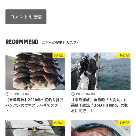
RECOMMEND
釣行記
釣行記
2020.01.04
2020.04.08
【来島海峡】2020年の初釣りは肝
【来島海峡】遊漁船『大浜丸』に
パンパンのウマズラハギでスター
乗船！雑誌『Boat Fishing』の取
ト！
材に同行！！
釣行記
釣行記