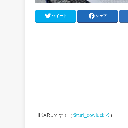
ツイート
シェア
HIKARUです！（
@turi_dowluck
)