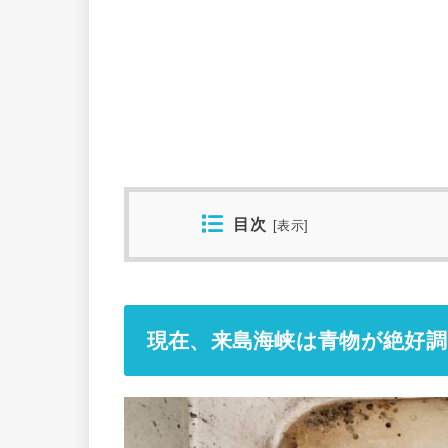
目次
[
表示
]
現在、来島海峡は青物が絶好調