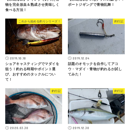
物を完全放血＆熟成させ美味しく
ボートジギングで青物乱舞！
食べる方法！
これから始める釣りシリーズ！
釣行記
2019.10.18
2019.12.04
ショアキャスティングでマダイを
話題のオモックを自作してアコ
狙う！釣れる時期やポイント選
ウ・マダイ・青物が釣れるか試し
び、おすすめのタックルについ
てみた！
て！
釣行記
釣行記
2020.03.30
2019.12.30