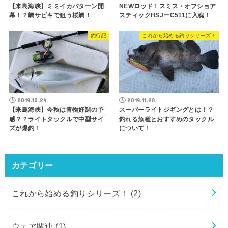
【来島海峡】ミミイカパターン開
NEWロッド！スミス・オフショア
幕！？鯛サビキで狙う桜鯛！
スティックHSJーC511に入魂！
釣行記
これから始める釣りシリーズ！
2019.10.24
2019.11.28
【来島海峡】今秋は青物好調の予
スーパーライトジギングとは！？
感？？ライトタックルで中型サイ
釣れる魚種とおすすめのタックル
ズが爆釣！
について！
カテゴリー
これから始める釣りシリーズ！
(2)
ウェア関連
(1)