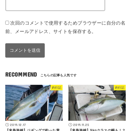
次回のコメントで使用するためブラウザーに自分の名
前、メールアドレス、サイトを保存する。
RECOMMEND
釣行記
釣行記
2019.12.17
2019.11.25
【来島海峡】ジギングで釣った青
【来島海峡】9kgクラスの鰤も！？