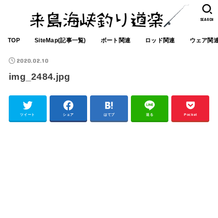
SEARCH
TOP
SiteMap(記事一覧)
ボート関連
ロッド関連
ウェア関
2020.02.10
img_2484.jpg
ツイート
シェア
はてブ
送る
Pocket