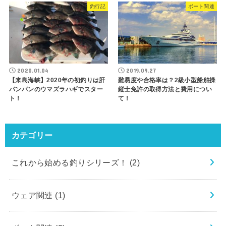
釣行記
ボート関連
2020.01.04
2019.09.27
【来島海峡】2020年の初釣りは肝
難易度や合格率は？2級小型船舶操
パンパンのウマズラハギでスター
縦士免許の取得方法と費用につい
ト！
て！
カテゴリー
これから始める釣りシリーズ！
(2)
ウェア関連
(1)