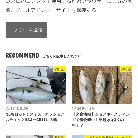
次回のコメントで使用するためブラウザーに自分の名
前、メールアドレス、サイトを保存する。
RECOMMEND
釣行記
釣行記
2019.12.30
2019.11.04
NEWロッド！スミス・オフショア
【来島海峡】ショアキャスティン
スティックHSJーC511に入魂！
グで青物狙い！早起きは3文の
得！？
釣行記
これから始める釣りシリーズ！