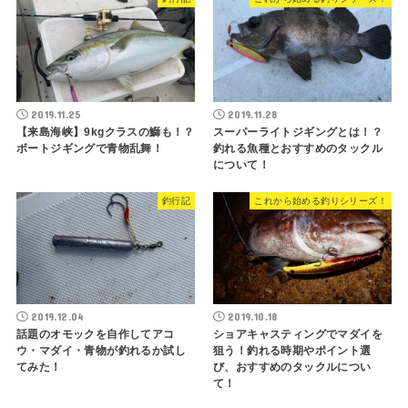
2019.11.25
2019.11.28
【来島海峡】9kgクラスの鰤も！？
スーパーライトジギングとは！？
ボートジギングで青物乱舞！
釣れる魚種とおすすめのタックル
について！
釣行記
これから始める釣りシリーズ！
2019.12.04
2019.10.18
話題のオモックを自作してアコ
ショアキャスティングでマダイを
ウ・マダイ・青物が釣れるか試し
狙う！釣れる時期やポイント選
てみた！
び、おすすめのタックルについ
て！