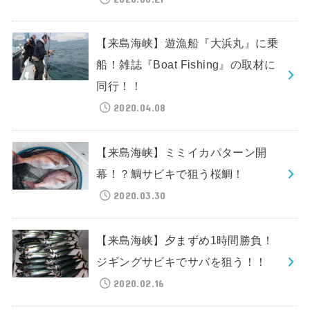
【来島海峡】遊漁船『大浜丸』に乗
船！雑誌『Boat Fishing』の取材に
同行！！
2020.04.08
【来島海峡】ミミイカパターン開
幕！？鯛サビキで狙う桜鯛！
2020.03.30
【来島海峡】夕まずめ1時間勝負！
ジギングサビキでサバを狙う！！
2020.02.16