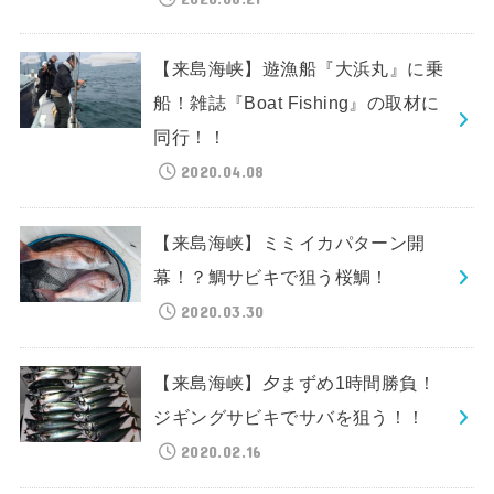
【来島海峡】遊漁船『大浜丸』に乗
船！雑誌『Boat Fishing』の取材に
同行！！
2020.04.08
【来島海峡】ミミイカパターン開
幕！？鯛サビキで狙う桜鯛！
2020.03.30
【来島海峡】夕まずめ1時間勝負！
ジギングサビキでサバを狙う！！
2020.02.16