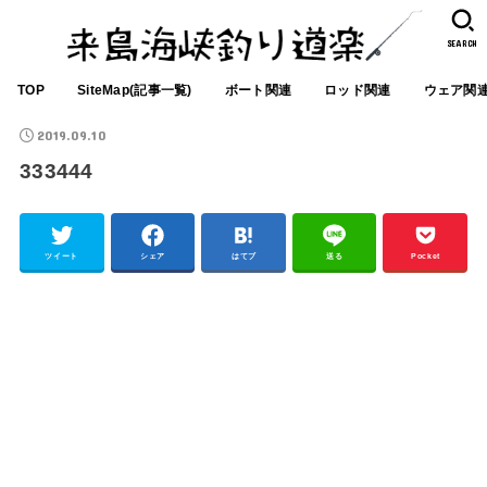
SEARCH
TOP
SiteMap(記事一覧)
ボート関連
ロッド関連
ウェア関
2019.09.10
333444
ツイート
シェア
はてブ
送る
Pocket