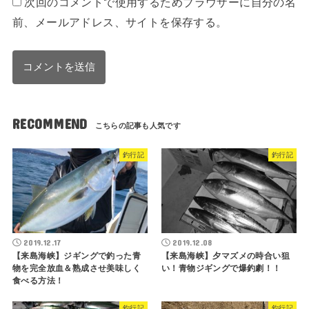
次回のコメントで使用するためブラウザーに自分の名
前、メールアドレス、サイトを保存する。
RECOMMEND
釣行記
釣行記
2019.12.17
2019.12.08
【来島海峡】ジギングで釣った青
【来島海峡】夕マズメの時合い狙
物を完全放血＆熟成させ美味しく
い！青物ジギングで爆釣劇！！
食べる方法！
釣行記
釣行記