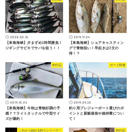
2020.02.16
2019.11.04
【来島海峡】夕まずめ1時間勝負！
【来島海峡】ショアキャスティン
ジギングサビキでサバを狙う！！
グで青物狙い！早起きは3文の
得！？
釣行記
ボート関連
2019.10.24
2019.09.30
【来島海峡】今秋は青物好調の予
釣り用プレジャーボート選びのポ
感？？ライトタックルで中型サイ
イントと新艇価格や維持費につい
ズが爆釣！
て！
これから始める釣りシリーズ！
釣行記