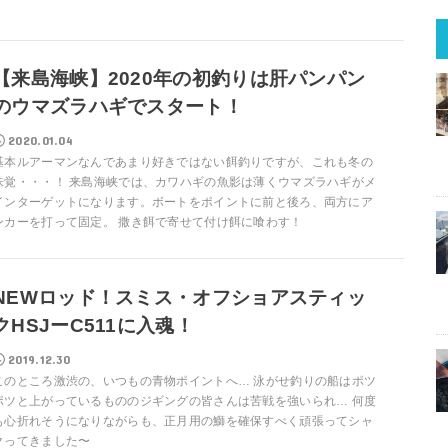
【来島海峡】2020年の初釣りは肝パンパン
のウマズラハギでスタート！
2020.01.04
基本ルアーマンなんであまり好きではない餌釣りですが、これも冬の
味覚・・・！ 来島海峡では、カワハギの魚影は薄くウマズラハギがメ
インターゲットになります。ボートをポイントに前と後ろ、両方にア
ンカーを打って固定。 撒き餌で寄せて付け餌に喰わす！
NEWロッド！スミス・オフショアスティッ
クHSJーC511に入魂！
2019.12.30
このところ激渋の、いつもの青物ポイントへ… 泳がせ釣りの船はポツ
ポツと上がっているもののジギングの皆さんは苦戦を強いられ… 何度
も心折れそうになりながらも、正月用の鰤を確保すべく頑張ってシャ
クってきました〜