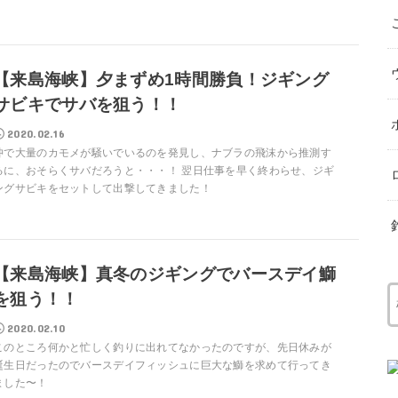
【来島海峡】夕まずめ1時間勝負！ジギング
サビキでサバを狙う！！
2020.02.16
沖で大量のカモメが騒いでいるのを発見し、ナブラの飛沫から推測す
るに、おそらくサバだろうと・・・！ 翌日仕事を早く終わらせ、ジギ
ングサビキをセットして出撃してきました！
【来島海峡】真冬のジギングでバースデイ鰤
を狙う！！
2020.02.10
このところ何かと忙しく釣りに出れてなかったのですが、先日休みが
誕生日だったのでバースデイフィッシュに巨大な鰤を求めて行ってき
ました〜！