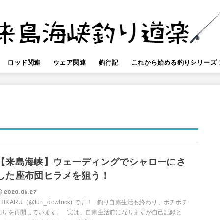
ロッド関連
ウェア関連
釣行記
これから始める釣りシリーズ
【来島海峡】ウェーディングでシャローにさ
した座布団ヒラメを狙う！
2020.06.27
HIKARU（@turi_dowluck) です！ 釣り自粛生活も終わり、ボチボチ
釣りを再開しています。 実は、自粛生活前になりますが自己記録と