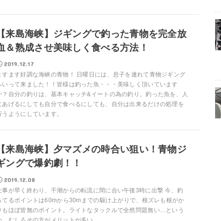
【来島海峡】ジギングで釣った青物を完全放
血＆熟成させ美味しく食べる方法！
2019.12.17
ますます好調な海峡の青物！ 日曜日には、息子を連れて青物ジギング
へいって来ました！！皆様は釣った魚・・・美味しく頂いています
か？自分の釣りは、基本キャッチ&イートの為の釣り。釣った魚を、人
にあげるにしても自分で食べるにしても、自分は出来るだけの処理を
行うようにしています。
【来島海峡】夕マズメの時合い狙い！青物ジ
ギングで爆釣劇！！
2019.12.08
仕事が早く終わり、干潮からの転流に間に合い午後3時に出撃 今、釣
ってるポイントは60mから30mまでの駆け上がりで、根ズレも根がか
りもほぼ皆無のポイント。ライトなタックルで全然問題無い…という
か、むしろその方がメリットが多い。