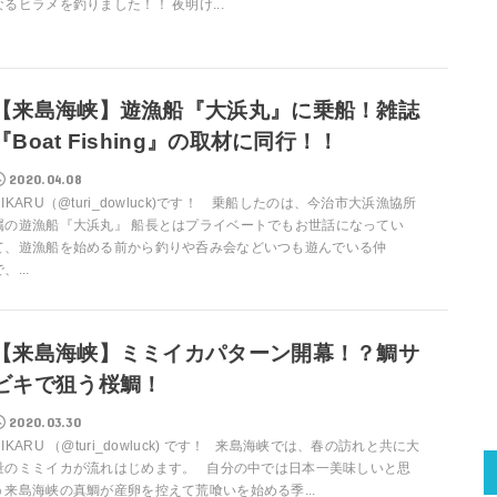
なるヒラメを釣りました！！ 夜明け...
【来島海峡】遊漁船『大浜丸』に乗船！雑誌
『Boat Fishing』の取材に同行！！
2020.04.08
HIKARU（@turi_dowluck)です！ 乗船したのは、今治市大浜漁協所
属の遊漁船『大浜丸』 船長とはプライベートでもお世話になってい
て、遊漁船を始める前から釣りや呑み会などいつも遊んでいる仲
、...
【来島海峡】ミミイカパターン開幕！？鯛サ
ビキで狙う桜鯛！
2020.03.30
HIKARU （@turi_dowluck) です！ 来島海峡では、春の訪れと共に大
量のミミイカが流れはじめます。 自分の中では日本一美味しいと思
う来島海峡の真鯛が産卵を控えて荒喰いを始める季...