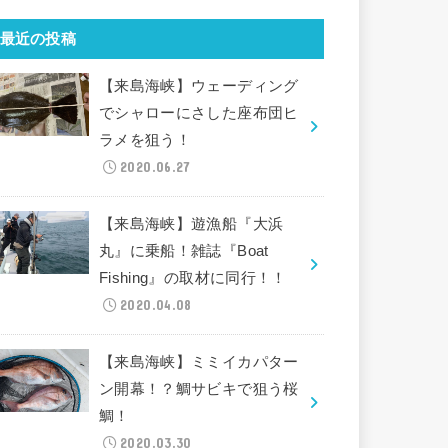
最近の投稿
【来島海峡】ウェーディング
でシャローにさした座布団ヒ
ラメを狙う！
2020.06.27
【来島海峡】遊漁船『大浜
丸』に乗船！雑誌『Boat
Fishing』の取材に同行！！
2020.04.08
【来島海峡】ミミイカパター
ン開幕！？鯛サビキで狙う桜
鯛！
2020.03.30